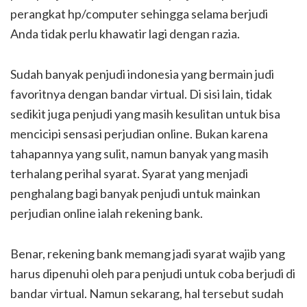
perangkat hp/computer sehingga selama berjudi
Anda tidak perlu khawatir lagi dengan razia.
Sudah banyak penjudi indonesia yang bermain judi
favoritnya dengan bandar virtual. Di sisi lain, tidak
sedikit juga penjudi yang masih kesulitan untuk bisa
mencicipi sensasi perjudian online. Bukan karena
tahapannya yang sulit, namun banyak yang masih
terhalang perihal syarat. Syarat yang menjadi
penghalang bagi banyak penjudi untuk mainkan
perjudian online ialah rekening bank.
Benar, rekening bank memang jadi syarat wajib yang
harus dipenuhi oleh para penjudi untuk coba berjudi di
bandar virtual. Namun sekarang, hal tersebut sudah