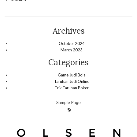
Archives
October 2024
March 2023
Categories
Game Judi Bola
Taruhan Judi Online
Trik Taruhan Poker
Sample Page