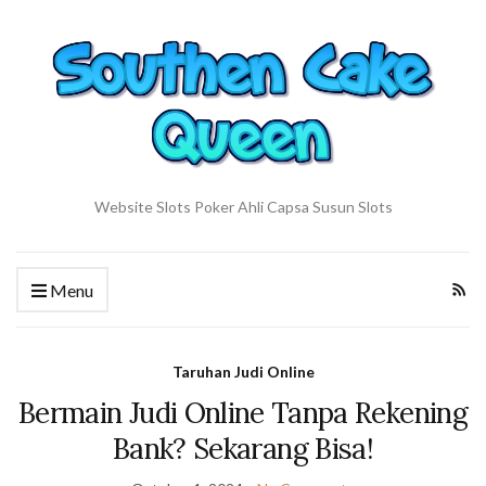
Website Slots Poker Ahli Capsa Susun Slots
Menu
Taruhan Judi Online
Bermain Judi Online Tanpa Rekening
Bank? Sekarang Bisa!