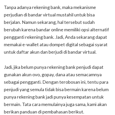
Tanpa adanya rekening bank, maka mekanisme
perjudian di bandar virtual mustahil untuk bisa
berjalan. Namun sekarang, hal tersebut sudah
berubah karena bandar online memiliki opsi alternatif
pengganti rekening bank. Jadi, Anda sekarang dapat
memakai e-wallet atau dompet digital sebagai syarat
untuk daftar akun dan berjudi di bandar virtual.
Jadi, jika belum punya rekening bank penjudi dapat
gunakan akun ovo, gopay, dana atau semacamnya
sebagai pengganti. Dengan terobosan ini, tentu para
penjudi yang semula tidak bisa bermain karena belum
punya rekening bank jadi punya kesempatan untuk
bermain. Tata cara memulainya juga sama, kami akan
berikan panduan di pembahasan berikut.